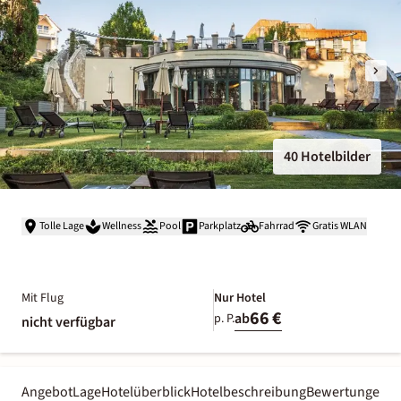
40 Hotelbilder
Tolle Lage
Wellness
Pool
Parkplatz
Fahrrad
Gratis WLAN
Mit Flug
Nur Hotel
66 €
ab
p. P.
nicht verfügbar
Angebot
Lage
Hotelüberblick
Hotelbeschreibung
Bewertungen