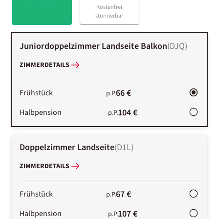
Kostenfrei
stornierbar
Juniordoppelzimmer Landseite Balkon
(
DJQ
)
ZIMMERDETAILS
66 €
Frühstück
p.P.
104 €
Halbpension
p.P.
Doppelzimmer Landseite
(
D1L
)
ZIMMERDETAILS
67 €
Frühstück
p.P.
107 €
Halbpension
p.P.