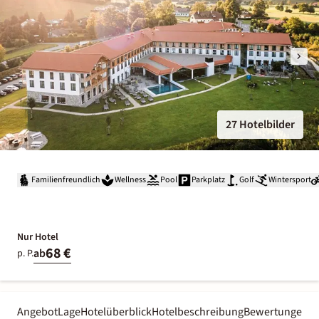
27 Hotelbilder
Familienfreundlich
Wellness
Pool
Parkplatz
Golf
Wintersport
Nur Hotel
68 €
ab
p. P.
Angebot
Lage
Hotelüberblick
Hotelbeschreibung
Bewertungen