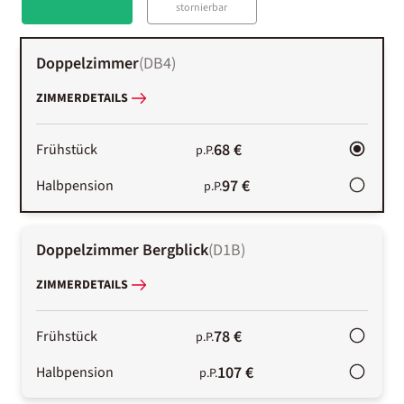
stornierbar
Doppelzimmer
(
DB4
)
ZIMMERDETAILS
68 €
Frühstück
p.P.
97 €
Halbpension
p.P.
Doppelzimmer Bergblick
(
D1B
)
ZIMMERDETAILS
78 €
Frühstück
p.P.
107 €
Halbpension
p.P.