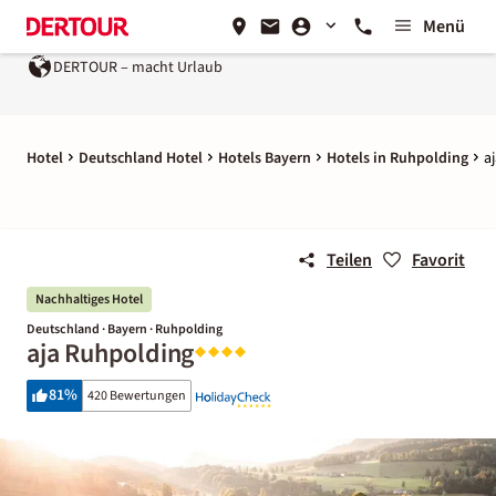
Menü
UR – macht Urlaub
Ein Unternehmen der
REWE Group
Hotel
Deutschland Hotel
Hotels Bayern
Hotels in Ruhpolding
a
Teilen
Favorit
Nachhaltiges Hotel
Deutschland · Bayern · Ruhpolding
aja Ruhpolding
81
%
420 Bewertungen