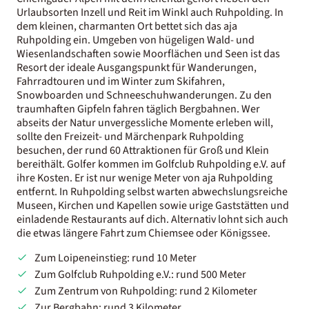
Urlaubsorten Inzell und Reit im Winkl auch Ruhpolding. In
dem kleinen, charmanten Ort bettet sich das aja
Ruhpolding ein. Umgeben von hügeligen Wald- und
Wiesenlandschaften sowie Moorflächen und Seen ist das
Resort der ideale Ausgangspunkt für Wanderungen,
Fahrradtouren und im Winter zum Skifahren,
Snowboarden und Schneeschuhwanderungen. Zu den
traumhaften Gipfeln fahren täglich Bergbahnen. Wer
abseits der Natur unvergessliche Momente erleben will,
sollte den Freizeit- und Märchenpark Ruhpolding
besuchen, der rund 60 Attraktionen für Groß und Klein
bereithält. Golfer kommen im Golfclub Ruhpolding e.V. auf
ihre Kosten. Er ist nur wenige Meter von aja Ruhpolding
entfernt. In Ruhpolding selbst warten abwechslungsreiche
Museen, Kirchen und Kapellen sowie urige Gaststätten und
einladende Restaurants auf dich. Alternativ lohnt sich auch
die etwas längere Fahrt zum Chiemsee oder Königssee.
Zum Loipeneinstieg: rund 10 Meter
Zum Golfclub Ruhpolding e.V.: rund 500 Meter
Zum Zentrum von Ruhpolding: rund 2 Kilometer
Zur Bergbahn: rund 3 Kilometer