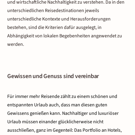
und Mülltrennung. Auch die Verminderung von
und wirtschaftliche Nachhaltigkeit zu verstehen. Da in den
Umweltverschmutzung und das Bewahren von
unterschiedlichen Reisedestinationen jeweils
Biodiversität und Landschaften ist ein wichtiger Punkt.
unterschiedliche Kontexte und Herausforderungen
Gefährdete oder geschützte Arten dürfen nicht verdrängt
bestehen, sind die Kriterien dafür ausgelegt, in
und die Auswirkung auf jeglichen Lebensraum von
Abhängigkeit von lokalen Begebenheiten angewendet zu
Wildtieren muss minimiert und abgeschwächt werden.
werden.
Gewissen und Genuss sind vereinbar
Für immer mehr Reisende zählt zu einem schönen und
entspannten Urlaub auch, dass man diesen guten
Gewissens genießen kann. Nachhaltiger und luxuriöser
Urlaub müssen einander glücklicherweise nicht
ausschließen, ganz im Gegenteil: Das Portfolio an Hotels,