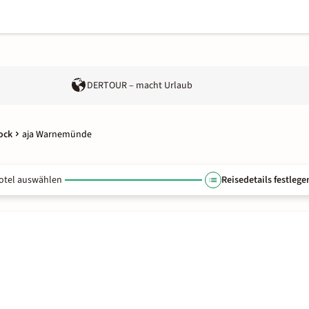
DERTOUR – macht Urlaub
ock
aja Warnemünde
otel auswählen
Reisedetails festlege