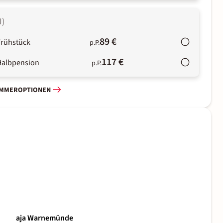
J
)
89 €
Frühstück
p.P.
117 €
Halbpension
p.P.
IMMEROPTIONEN
aja Warnemünde