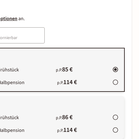
optionen
an.
tornierbar
85 €
Frühstück
p.P.
114 €
Halbpension
p.P.
86 €
Frühstück
p.P.
114 €
Halbpension
p.P.