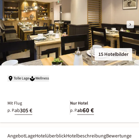
15 Hotelbilder
Tolle Lage
Wellness
Mit Flug
Nur Hotel
60 €
305 €
ab
ab
p. P.
p. P.
Angebot
Lage
Hotelüberblick
Hotelbeschreibung
Bewertungen