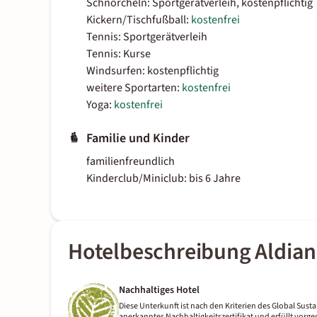
Schnorcheln: Sportgerätverleih, kostenpflichtig
Kickern/Tischfußball:
kostenfrei
Tennis: Sportgerätverleih
Tennis: Kurse
Windsurfen: kostenpflichtig
weitere Sportarten:
kostenfrei
Yoga:
kostenfrei
Familie und Kinder
familienfreundlich
Kinderclub/Miniclub: bis 6 Jahre
Hotelbeschreibung Aldian
Nachhaltiges Hotel
Diese Unterkunft ist nach den Kriterien des Global Sustai
anerkanntes Nachhaltigkeitszertifikat und erfüllt vor