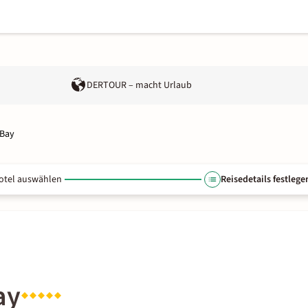
DERTOUR – macht Urlaub
 Bay
otel auswählen
Reisedetails festlege
ay