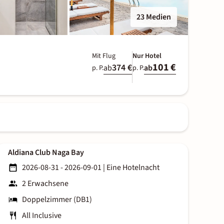
23 Medien
Mit Flug
Nur Hotel
101 €
374 €
ab
ab
p. P.
p. P.
Aldiana Club Naga Bay
2026-08-31 - 2026-09-01
|
Eine Hotelnacht
2 Erwachsene
Doppelzimmer (DB1)
All Inclusive