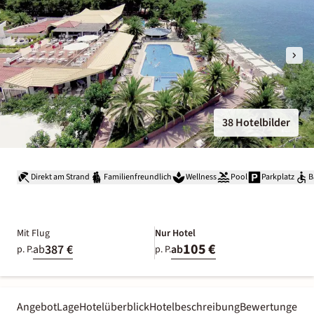
38 Hotelbilder
Direkt am Strand
Familienfreundlich
Wellness
Pool
Parkplatz
B
Mit Flug
Nur Hotel
105 €
387 €
ab
ab
p. P.
p. P.
Angebot
Lage
Hotelüberblick
Hotelbeschreibung
Bewertungen