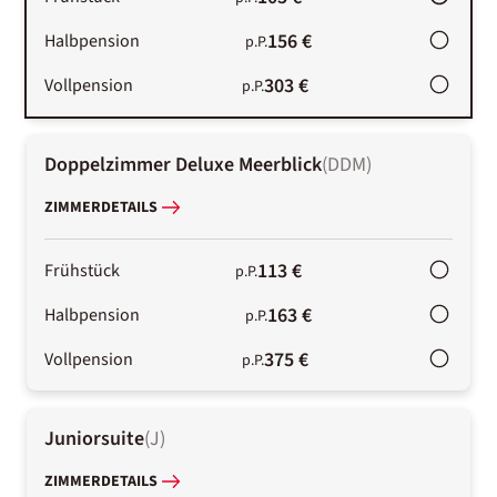
156 €
Halbpension
p.P.
303 €
Vollpension
p.P.
Doppelzimmer Deluxe Meerblick
(
DDM
)
ZIMMERDETAILS
113 €
Frühstück
p.P.
163 €
Halbpension
p.P.
375 €
Vollpension
p.P.
Juniorsuite
(
J
)
ZIMMERDETAILS