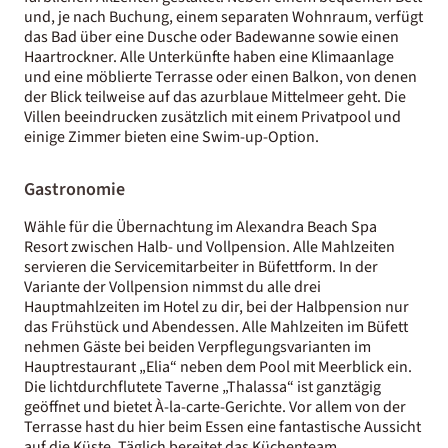
und, je nach Buchung, einem separaten Wohnraum, verfügt
das Bad über eine Dusche oder Badewanne sowie einen
Haartrockner. Alle Unterkünfte haben eine Klimaanlage
und eine möblierte Terrasse oder einen Balkon, von denen
der Blick teilweise auf das azurblaue Mittelmeer geht. Die
Villen beeindrucken zusätzlich mit einem Privatpool und
einige Zimmer bieten eine Swim-up-Option.
Gastronomie
Wähle für die Übernachtung im Alexandra Beach Spa
Resort zwischen Halb- und Vollpension. Alle Mahlzeiten
servieren die Servicemitarbeiter in Büfettform. In der
Variante der Vollpension nimmst du alle drei
Hauptmahlzeiten im Hotel zu dir, bei der Halbpension nur
das Frühstück und Abendessen. Alle Mahlzeiten im Büfett
nehmen Gäste bei beiden Verpflegungsvarianten im
Hauptrestaurant „Elia“ neben dem Pool mit Meerblick ein.
Die lichtdurchflutete Taverne „Thalassa“ ist ganztägig
geöffnet und bietet À-la-carte-Gerichte. Vor allem von der
Terrasse hast du hier beim Essen eine fantastische Aussicht
auf die Küste. Täglich bereitet das Küchenteam