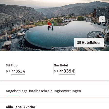
35 Hotelbilder
Mit Flug
Nur Hotel
339 €
851 €
ab
ab
p. P.
p. P.
Angebot
Lage
Hotelbeschreibung
Bewertungen
Alila Jabal Akhdar