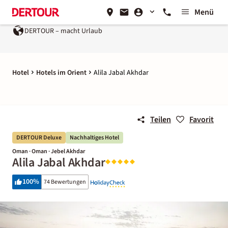
Menü
DERTOUR – macht Urlaub
Hotel
Hotels im Orient
Alila Jabal Akhdar
Teilen
Favorit
DERTOUR Deluxe
Nachhaltiges Hotel
Oman · Oman · Jebel Akhdar
Alila Jabal Akhdar
100
%
74 Bewertungen