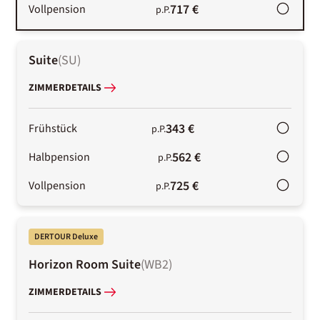
717 €
Vollpension
p.P.
Suite
(
SU
)
ZIMMERDETAILS
343 €
Frühstück
p.P.
562 €
Halbpension
p.P.
725 €
Vollpension
p.P.
DERTOUR Deluxe
Horizon Room Suite
(
WB2
)
ZIMMERDETAILS