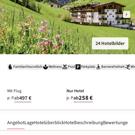
24 Hotelbilder
Familienfreundlich
Wellness
Pool
Parkplatz
Barrierefreiheit
Wi
Mit Flug
Nur Hotel
258 €
497 €
ab
ab
p. P.
p. P.
Angebot
Lage
Hotelüberblick
Hotelbeschreibung
Bewertungen