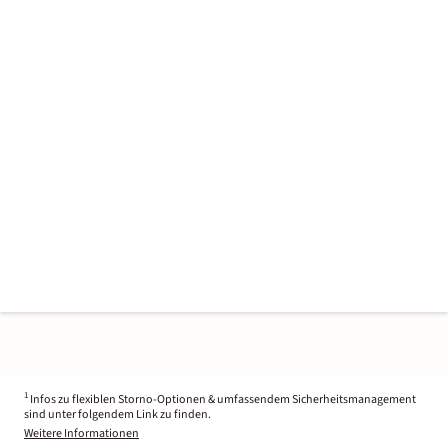
1
Infos zu flexiblen Storno-Optionen & umfassendem Sicherheitsmanagement
sind unter folgendem Link zu finden.
Weitere Informationen