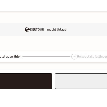
DERTOUR – macht Urlaub
otel auswählen
Reisedetails festlege