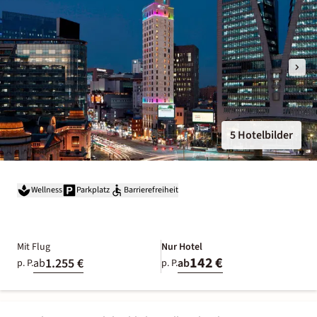
5 Hotelbilder
Wellness
Parkplatz
Barrierefreiheit
Mit Flug
Nur Hotel
142 €
1.255 €
ab
ab
p. P.
p. P.