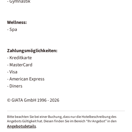
- Gymnastik
Wellness:
- Spa
Zahlungsmöglichkeiten:
- Kreditkarte
- MasterCard
- Visa
- American Express
- Diners
© GIATA GmbH 1996 - 2026
Bitte beachten Sie bei einer Buchung, dass nur die Hotelbeschreibung des
Angebots Gültigkeit hat. Diesen finden Sie im Bereich “Ihr Angebot” in den
Angebotsdetails
.