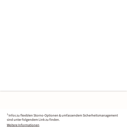
1
Infos zu flexiblen Storno-Optionen & umfassendem Sicherheitsmanagement
sind unter folgendem Link zu finden.
Weitere Informationen