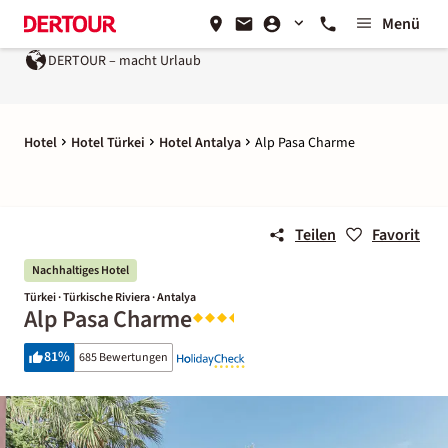
Menü
 macht Urlaub
Ein Unternehmen der
REWE Group
Hotel
Hotel Türkei
Hotel Antalya
Alp Pasa Charme
Teilen
Favorit
Nachhaltiges Hotel
Türkei · Türkische Riviera · Antalya
Alp Pasa Charme
81
%
685 Bewertungen