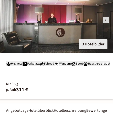
3 Hotelbilder
Wellness
Parkplatz
Fahrrad
Wandern
Sport
Haustiere erlaubt
Mit Flug
311 €
ab
p. P.
Angebot
Lage
Hotelüberblick
Hotelbeschreibung
Bewertungen