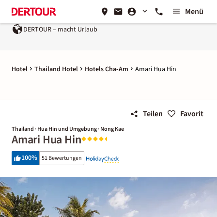
Menü
cht Urlaub
Ein Unternehmen der
REWE Group
Hotel
Thailand Hotel
Hotels Cha-Am
Amari Hua Hin
Teilen
Favorit
Thailand · Hua Hin und Umgebung · Nong Kae
Amari Hua Hin
100
%
51 Bewertungen