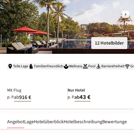
12 Hotelbilder
Tolle Lage
Familienfreundlich
Wellness
Pool
Barrierefreiheit
Gr
Mit Flug
Nur Hotel
43 €
916 €
ab
ab
p. P.
p. P.
Angebot
Lage
Hotelüberblick
Hotelbeschreibung
Bewertungen