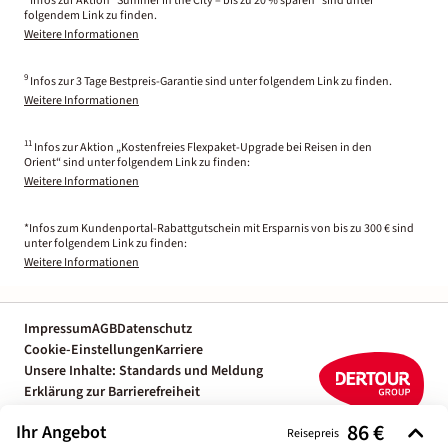
Infos zur Aktion "Summer in the City – bis zu 20 % sparen" sind unter
folgendem Link zu finden.
Weitere Informationen
9
Infos zur 3 Tage Bestpreis-Garantie sind unter folgendem Link zu finden.
Weitere Informationen
11
Infos zur Aktion „Kostenfreies Flexpaket-Upgrade bei Reisen in den
Orient“ sind unter folgendem Link zu finden:
Weitere Informationen
*Infos zum Kundenportal-Rabattgutschein mit Ersparnis von bis zu 300 € sind
unter folgendem Link zu finden:
Weitere Informationen
Impressum
AGB
Datenschutz
Cookie-Einstellungen
Karriere
Unsere Inhalte: Standards und Meldung
Erklärung zur Barrierefreiheit
Individuelle Reiseplanung mit einem
86 €
Ihr Angebot
Reiseexperten
Reisepreis