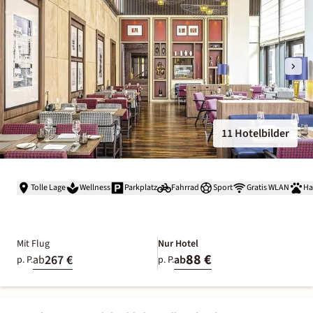
11 Hotelbilder
Tolle Lage
Wellness
Parkplatz
Fahrrad
Sport
Gratis WLAN
Ha
Mit Flug
Nur Hotel
88 €
267 €
ab
ab
p. P.
p. P.