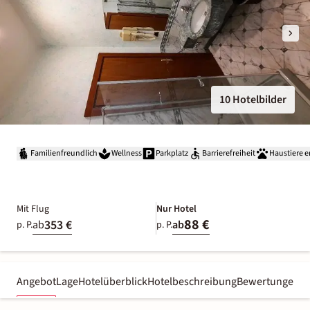
10 Hotelbilder
Familienfreundlich
Wellness
Parkplatz
Barrierefreiheit
Haustiere e
Mit Flug
Nur Hotel
88 €
353 €
ab
ab
p. P.
p. P.
Angebot
Lage
Hotelüberblick
Hotelbeschreibung
Bewertungen