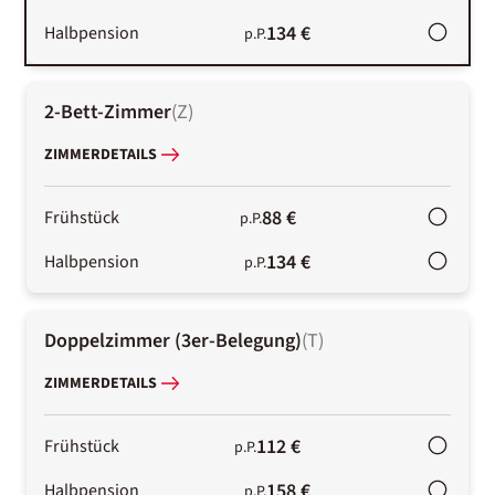
134 €
Halbpension
p.P.
2-Bett-Zimmer
(
Z
)
ZIMMERDETAILS
88 €
Frühstück
p.P.
134 €
Halbpension
p.P.
Doppelzimmer (3er-Belegung)
(
T
)
ZIMMERDETAILS
112 €
Frühstück
p.P.
158 €
Halbpension
p.P.