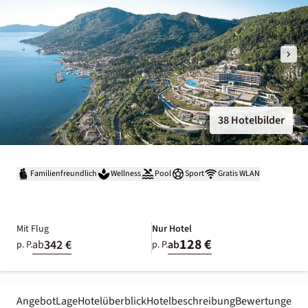
38 Hotelbilder
Familienfreundlich
Wellness
Pool
Sport
Gratis WLAN
Mit Flug
Nur Hotel
128 €
342 €
ab
ab
p. P.
p. P.
Angebot
Lage
Hotelüberblick
Hotelbeschreibung
Bewertungen