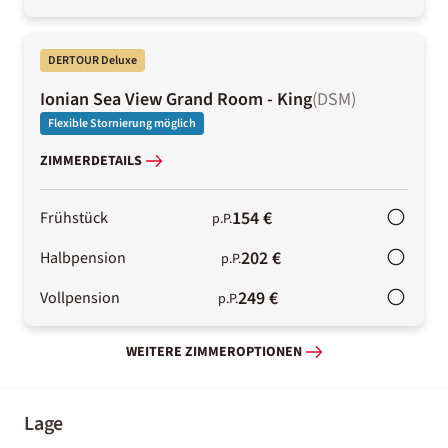
DERTOUR Deluxe
Ionian Sea View Grand Room - King
(
DSM
)
Flexible Stornierung möglich
ZIMMERDETAILS
154 €
Frühstück
p.P.
202 €
Halbpension
p.P.
249 €
Vollpension
p.P.
WEITERE ZIMMEROPTIONEN
Lage