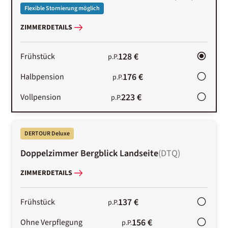
Flexible Stornierung möglich
ZIMMERDETAILS
128 €
Frühstück
p.P.
176 €
Halbpension
p.P.
223 €
Vollpension
p.P.
DERTOUR Deluxe
Doppelzimmer Bergblick Landseite
(
DTQ
)
ZIMMERDETAILS
137 €
Frühstück
p.P.
156 €
Ohne Verpflegung
p.P.