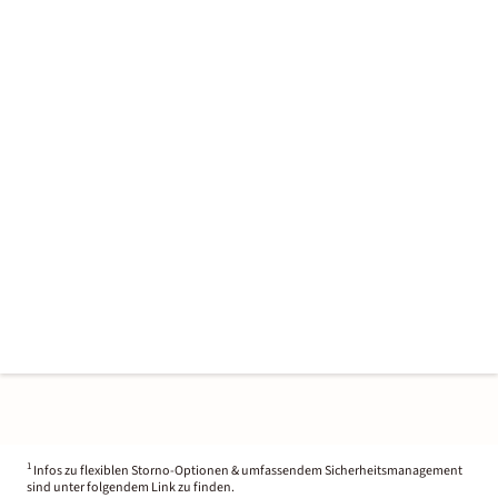
1
Infos zu flexiblen Storno-Optionen & umfassendem Sicherheitsmanagement
sind unter folgendem Link zu finden.