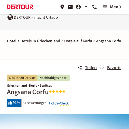
Menü
DERTOUR – macht Urlaub
Ein Unternehmen der
REWE Grou
Hotel
Hotels in Griechenland
Hotels auf Korfu
Angsana Corfu
Teilen
Favorit
DERTOUR Deluxe
Nachhaltiges Hotel
Griechenland · Korfu · Benitses
Angsana Corfu
91
%
34 Bewertungen