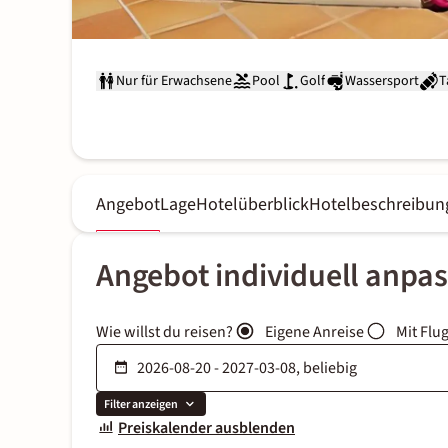
Nur für Erwachsene
Pool
Golf
Wassersport
T
Angebot
Lage
Hotelüberblick
Hotelbeschreibun
Angebot individuell anpa
Wie willst du reisen?
Eigene Anreise
Mit Flu
Filter anzeigen
Preiskalender ausblenden