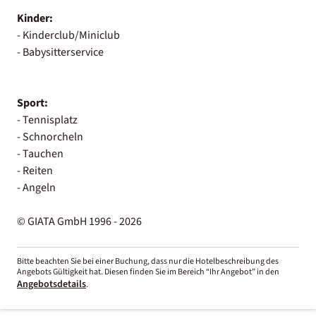
Kinder:
- Kinderclub/Miniclub
- Babysitterservice
Sport:
- Tennisplatz
- Schnorcheln
- Tauchen
- Reiten
- Angeln
© GIATA GmbH 1996 - 2026
Bitte beachten Sie bei einer Buchung, dass nur die Hotelbeschreibung des
Angebots Gültigkeit hat. Diesen finden Sie im Bereich “Ihr Angebot” in den
Angebotsdetails
.