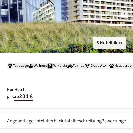
3 Hotelbilder
Tolle Lage
Wellness
Parkplatz
Fahrrad
Gratis WLAN
Haustiere e
Nur Hotel
201 €
ab
p. P.
Angebot
Lage
Hotelüberblick
Hotelbeschreibung
Bewertungen