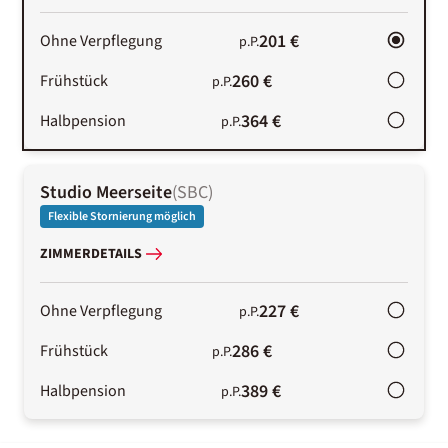
201 €
Ohne Verpflegung
p.P.
260 €
Frühstück
p.P.
364 €
Halbpension
p.P.
Studio Meerseite
(
SBC
)
Flexible Stornierung möglich
ZIMMERDETAILS
227 €
Ohne Verpflegung
p.P.
286 €
Frühstück
p.P.
389 €
Halbpension
p.P.