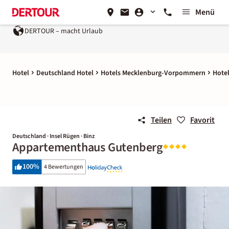
Menü
DERTOUR – macht Urlaub
Hotel
Deutschland Hotel
Hotels Mecklenburg-Vorpommern
Hotel
Teilen
Favorit
Deutschland · Insel Rügen · Binz
Appartementhaus Gutenberg
100
%
4 Bewertungen