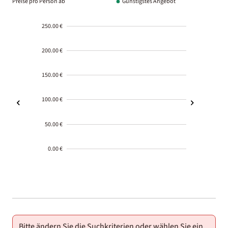
Preise pro Person ab
Günstigstes Angebot
250.00 €
200.00 €
150.00 €
100.00 €
50.00 €
0.00 €
2000-
01-02
Bitte ändern Sie die Suchkriterien oder wählen Sie ein