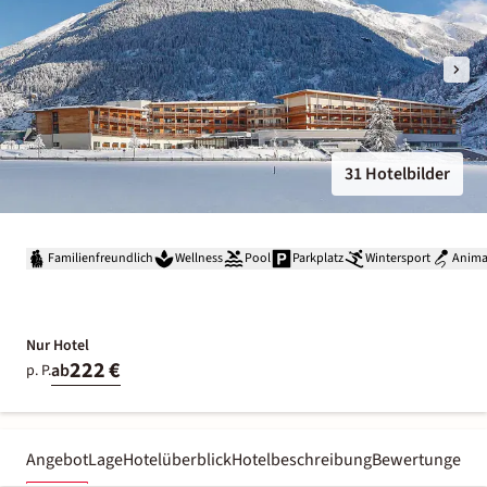
31 Hotelbilder
Familienfreundlich
Wellness
Pool
Parkplatz
Wintersport
Anima
Nur Hotel
222 €
ab
p. P.
Angebot
Lage
Hotelüberblick
Hotelbeschreibung
Bewertungen