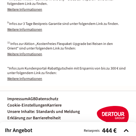
folgendem Link zu finden.
Weitere Informationen
9
Infos zur 3 Tage Bestpreis-Garantie sind unter folgendem Link zu finden.
Weitere Informationen
11
Infos zur Aktion „Kostenfreies Flexpaket-Upgrade bei Reisen in den
Orient“ sind unter folgendem Link zu finden:
Weitere Informationen
*Infos zum Kundenportal-Rabattgutschein mit Ersparnis von bis zu 300 € sind
unter folgendem Link zu finden:
Weitere Informationen
Impressum
AGB
Datenschutz
Cookie-Einstellungen
Karriere
Unsere Inhalte: Standards und Meldung
Erklärung zur Barrierefreiheit
Individuelle Reiseplanung mit einem
444 €
Ihr Angebot
Reiseexperten
Reisepreis