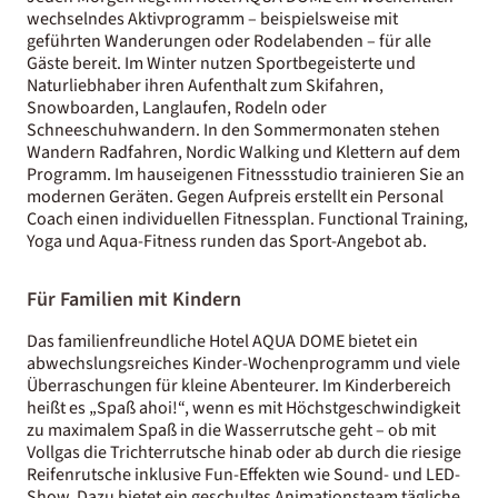
wechselndes Aktivprogramm – beispielsweise mit
geführten Wanderungen oder Rodelabenden – für alle
Gäste bereit. Im Winter nutzen Sportbegeisterte und
Naturliebhaber ihren Aufenthalt zum Skifahren,
Snowboarden, Langlaufen, Rodeln oder
Schneeschuhwandern. In den Sommermonaten stehen
Wandern Radfahren, Nordic Walking und Klettern auf dem
Programm. Im hauseigenen Fitnessstudio trainieren Sie an
modernen Geräten. Gegen Aufpreis erstellt ein Personal
Coach einen individuellen Fitnessplan. Functional Training,
Yoga und Aqua-Fitness runden das Sport-Angebot ab.
Für Familien mit Kindern
Das familienfreundliche Hotel AQUA DOME bietet ein
abwechslungsreiches Kinder-Wochenprogramm und viele
Überraschungen für kleine Abenteurer. Im Kinderbereich
heißt es „Spaß ahoi!“, wenn es mit Höchstgeschwindigkeit
zu maximalem Spaß in die Wasserrutsche geht – ob mit
Vollgas die Trichterrutsche hinab oder ab durch die riesige
Reifenrutsche inklusive Fun-Effekten wie Sound- und LED-
Show. Dazu bietet ein geschultes Animationsteam tägliche