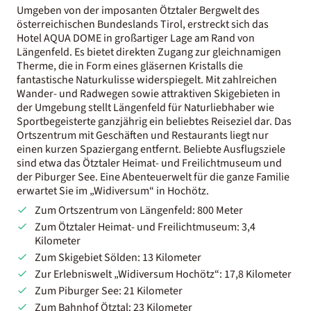
Umgeben von der imposanten Ötztaler Bergwelt des
österreichischen Bundeslands Tirol, erstreckt sich das
Hotel AQUA DOME in großartiger Lage am Rand von
Längenfeld. Es bietet direkten Zugang zur gleichnamigen
Therme, die in Form eines gläsernen Kristalls die
fantastische Naturkulisse widerspiegelt. Mit zahlreichen
Wander- und Radwegen sowie attraktiven Skigebieten in
der Umgebung stellt Längenfeld für Naturliebhaber wie
Sportbegeisterte ganzjährig ein beliebtes Reiseziel dar. Das
Ortszentrum mit Geschäften und Restaurants liegt nur
einen kurzen Spaziergang entfernt. Beliebte Ausflugsziele
sind etwa das Ötztaler Heimat- und Freilichtmuseum und
der Piburger See. Eine Abenteuerwelt für die ganze Familie
erwartet Sie im „Widiversum“ in Hochötz.
Zum Ortszentrum von Längenfeld: 800 Meter
Zum Ötztaler Heimat- und Freilichtmuseum: 3,4
Kilometer
Zum Skigebiet Sölden: 13 Kilometer
Zur Erlebniswelt „Widiversum Hochötz“: 17,8 Kilometer
Zum Piburger See: 21 Kilometer
Zum Bahnhof Ötztal: 23 Kilometer