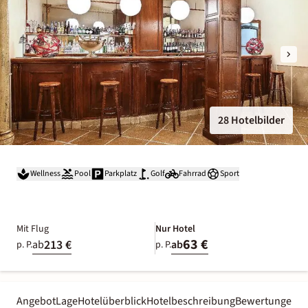
28 Hotelbilder
Wellness
Pool
Parkplatz
Golf
Fahrrad
Sport
Mit Flug
Nur Hotel
63 €
213 €
ab
ab
p. P.
p. P.
Angebot
Lage
Hotelüberblick
Hotelbeschreibung
Bewertungen