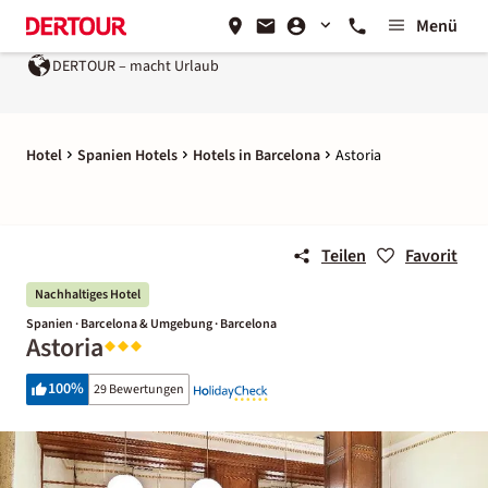
Menü
DERTOUR – macht Urlaub
Ein Unternehmen der
REWE G
Hotel
Spanien Hotels
Hotels in Barcelona
Astoria
Teilen
Favorit
Nachhaltiges Hotel
Spanien · Barcelona & Umgebung · Barcelona
Astoria
100
%
29 Bewertungen