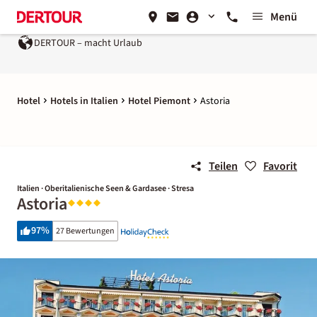
Menü
macht Urlaub
Ein Unternehmen der
REWE Group
Hotel
Hotels in Italien
Hotel Piemont
Astoria
Teilen
Favorit
Italien · Oberitalienische Seen & Gardasee · Stresa
Astoria
97
%
27 Bewertungen