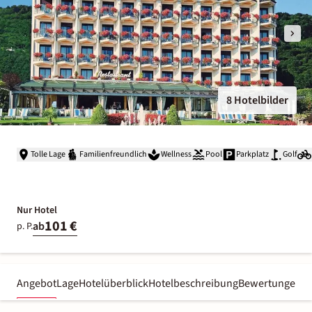
8 Hotelbilder
Tolle Lage
Familienfreundlich
Wellness
Pool
Parkplatz
Golf
Nur Hotel
101 €
ab
p. P.
Angebot
Lage
Hotelüberblick
Hotelbeschreibung
Bewertungen