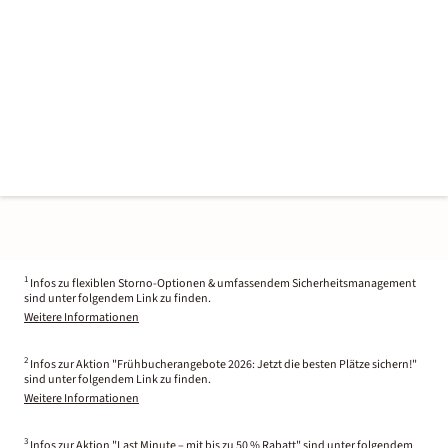
1
Infos zu flexiblen Storno-Optionen & umfassendem Sicherheitsmanagement
sind unter folgendem Link zu finden.
Weitere Informationen
2
Infos zur Aktion "Frühbucherangebote 2026: Jetzt die besten Plätze sichern!"
sind unter folgendem Link zu finden.
Weitere Informationen
3
Infos zur Aktion "Last Minute – mit bis zu 50 % Rabatt" sind unter folgendem