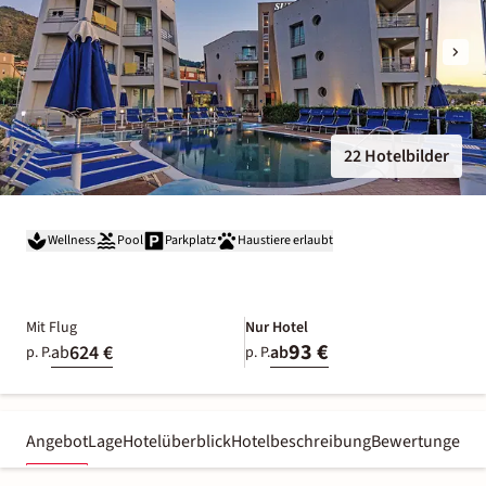
22 Hotelbilder
Wellness
Pool
Parkplatz
Haustiere erlaubt
Mit Flug
Nur Hotel
93 €
624 €
ab
ab
p. P.
p. P.
Angebot
Lage
Hotelüberblick
Hotelbeschreibung
Bewertungen