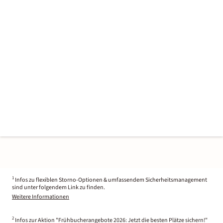
1
Infos zu flexiblen Storno-Optionen & umfassendem Sicherheitsmanagement
sind unter folgendem Link zu finden.
Weitere Informationen
2
Infos zur Aktion "Frühbucherangebote 2026: Jetzt die besten Plätze sichern!"