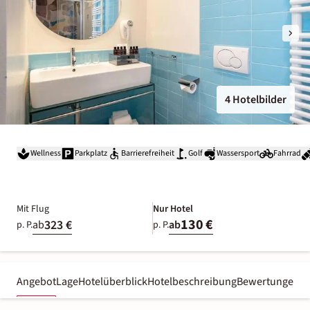
4 Hotelbilder
Wellness
Parkplatz
Barrierefreiheit
Golf
Wassersport
Fahrrad
Mit Flug
Nur Hotel
130 €
323 €
ab
ab
p. P.
p. P.
Angebot
Lage
Hotelüberblick
Hotelbeschreibung
Bewertungen