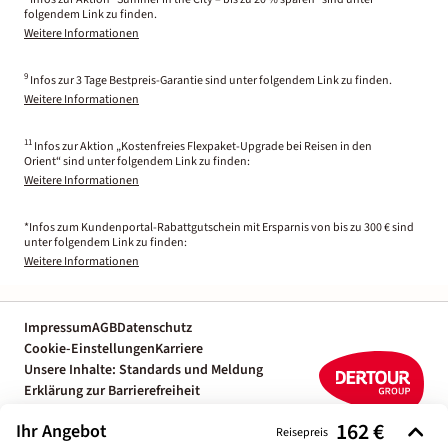
folgendem Link zu finden.
Weitere Informationen
9
Infos zur 3 Tage Bestpreis-Garantie sind unter folgendem Link zu finden.
Weitere Informationen
11
Infos zur Aktion „Kostenfreies Flexpaket-Upgrade bei Reisen in den
Orient“ sind unter folgendem Link zu finden:
Weitere Informationen
*Infos zum Kundenportal-Rabattgutschein mit Ersparnis von bis zu 300 € sind
unter folgendem Link zu finden:
Weitere Informationen
Impressum
AGB
Datenschutz
Cookie-Einstellungen
Karriere
Unsere Inhalte: Standards und Meldung
Erklärung zur Barrierefreiheit
Individuelle Reiseplanung mit einem
162 €
Ihr Angebot
Reiseexperten
Reisepreis