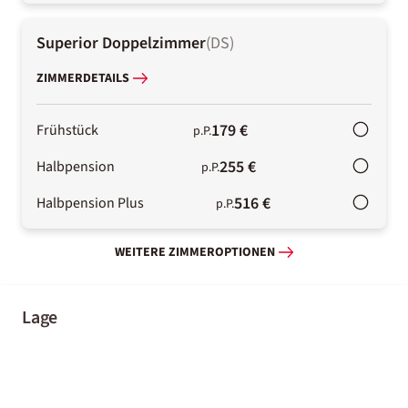
Superior Doppelzimmer
(
DS
)
ZIMMERDETAILS
179 €
Frühstück
p.P.
255 €
Halbpension
p.P.
516 €
Halbpension Plus
p.P.
WEITERE ZIMMEROPTIONEN
Lage