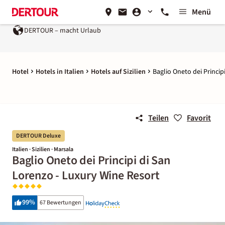
Menü
DERTOUR – macht Urlaub
Ein Unternehmen der
REWE G
Hotel
Hotels in Italien
Hotels auf Sizilien
Baglio Oneto dei Princip
Teilen
Favorit
DERTOUR Deluxe
Italien · Sizilien · Marsala
Baglio Oneto dei Principi di San
Lorenzo - Luxury Wine Resort
99
%
67 Bewertungen