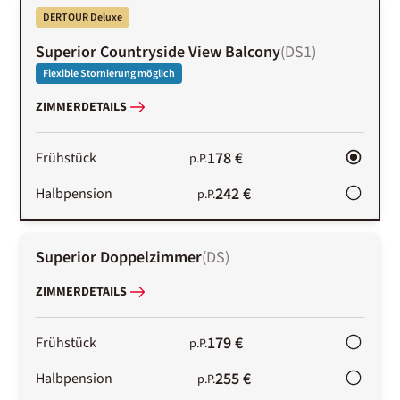
DERTOUR Deluxe
Superior Countryside View Balcony
(
DS1
)
Flexible Stornierung möglich
ZIMMERDETAILS
178 €
Frühstück
p.P.
242 €
Halbpension
p.P.
Superior Doppelzimmer
(
DS
)
ZIMMERDETAILS
179 €
Frühstück
p.P.
255 €
Halbpension
p.P.