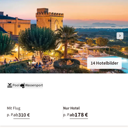
14 Hotelbilder
Pool
Wassersport
Mit Flug
Nur Hotel
178 €
310 €
ab
ab
p. P.
p. P.