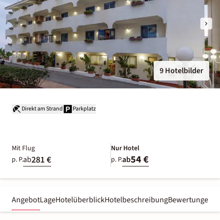
9 Hotelbilder
Direkt am Strand
Parkplatz
Mit Flug
Nur Hotel
54 €
281 €
ab
ab
p. P.
p. P.
Angebot
Lage
Hotelüberblick
Hotelbeschreibung
Bewertungen