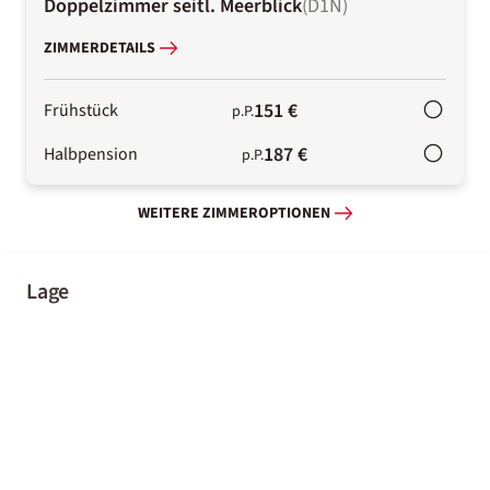
Doppelzimmer seitl. Meerblick
(
D1N
)
ZIMMERDETAILS
151 €
Frühstück
p.P.
187 €
Halbpension
p.P.
WEITERE ZIMMEROPTIONEN
Lage