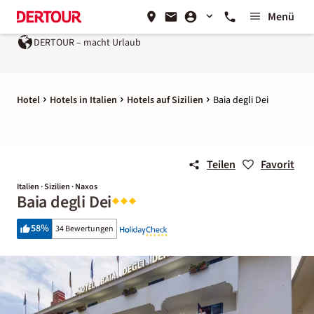
Menü
DERTOUR – macht Urlaub
Hotel
Hotels in Italien
Hotels auf Sizilien
Baia degli Dei
Teilen
Favorit
Italien · Sizilien · Naxos
Baia degli Dei
58
%
34 Bewertungen