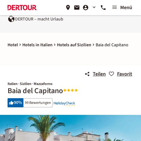
Menü
TOUR – macht Urlaub
Ein Unternehmen der
REWE Group
Hotel
Hotels in Italien
Hotels auf Sizilien
Baia del Capitano
Teilen
Favorit
Italien · Sizilien · Mazzaforno
Baia del Capitano
90
%
99 Bewertungen