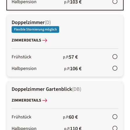
103 €
Halbpension
p.P.
Doppelzimmer
(
D
)
Flexible Stornierung möglich
ZIMMERDETAILS
57 €
Frühstück
p.P.
106 €
Halbpension
p.P.
Doppelzimmer Gartenblick
(
DB
)
ZIMMERDETAILS
60 €
Frühstück
p.P.
110 €
Halbpension
p.P.