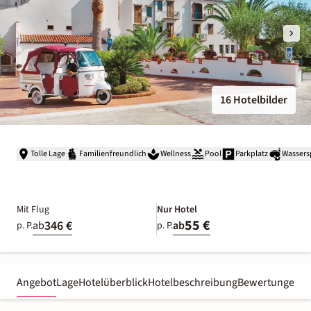
16 Hotelbilder
Tolle Lage
Familienfreundlich
Wellness
Pool
Parkplatz
Wassers
Mit Flug
Nur Hotel
55 €
346 €
ab
ab
p. P.
p. P.
Angebot
Lage
Hotelüberblick
Hotelbeschreibung
Bewertungen