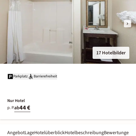
17 Hotelbilder
Parkplatz
Barrierefreiheit
Nur Hotel
44 €
ab
p. P.
Angebot
Lage
Hotelüberblick
Hotelbeschreibung
Bewertungen