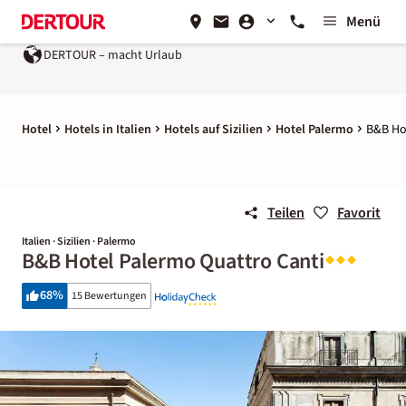
Menü
DERTOUR – macht Urlaub
Hotel
Hotels in Italien
Hotels auf Sizilien
Hotel Palermo
B&B Ho
Teilen
Favorit
Italien · Sizilien · Palermo
B&B Hotel Palermo Quattro Canti
68
%
15 Bewertungen