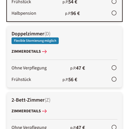
54 €
Frühstück
p.P.
96 €
Halbpension
p.P.
Doppelzimmer
(
D
)
Flexible Stornierung möglich
ZIMMERDETAILS
47 €
Ohne Verpflegung
p.P.
56 €
Frühstück
p.P.
2-Bett-Zimmer
(
Z
)
ZIMMERDETAILS
47 €
Ohne Verpflegung
p.P.