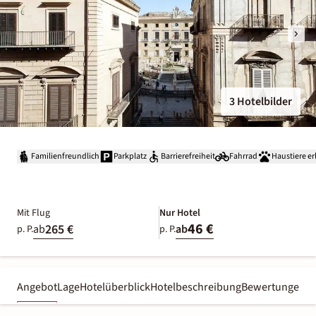
3 Hotelbilder
Familienfreundlich
Parkplatz
Barrierefreiheit
Fahrrad
Haustiere er
Mit Flug
Nur Hotel
46 €
265 €
ab
ab
p. P.
p. P.
Angebot
Lage
Hotelüberblick
Hotelbeschreibung
Bewertungen