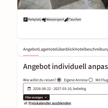
Parkplatz
Wassersport
Tauchen
Angebot
Lage
Hotelüberblick
Hotelbeschreibun
Angebot individuell anpa
Wie willst du reisen?
Eigene Anreise
Mit Flu
Filter anzeigen
Preiskalender ausblenden