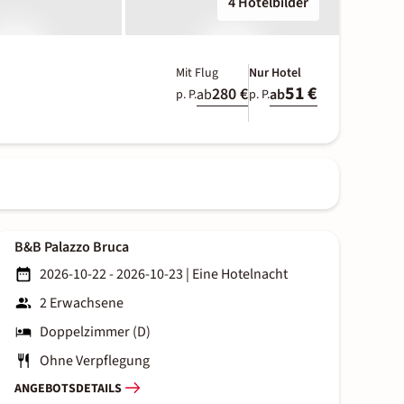
4 Hotelbilder
Mit Flug
Nur Hotel
51 €
280 €
ab
ab
p. P.
p. P.
B&B Palazzo Bruca
2026-10-22 - 2026-10-23
|
Eine Hotelnacht
2 Erwachsene
Doppelzimmer (D)
Ohne Verpflegung
ANGEBOTSDETAILS