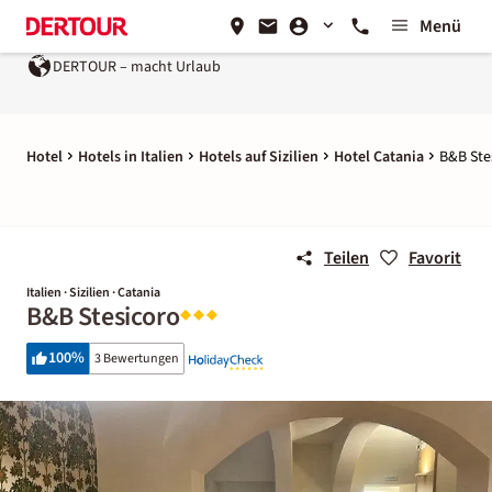
Menü
DERTOUR – macht Urlaub
Hotel
Hotels in Italien
Hotels auf Sizilien
Hotel Catania
B&B Ste
Teilen
Favorit
Italien · Sizilien · Catania
B&B Stesicoro
100
%
3 Bewertungen