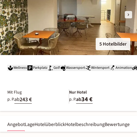
5 Hotelbilder
Wellness
Parkplatz
Golf
Wassersport
Wintersport
Animation
Mit Flug
Nur Hotel
34 €
243 €
ab
ab
p. P.
p. P.
Angebot
Lage
Hotelüberblick
Hotelbeschreibung
Bewertungen