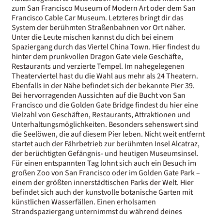
zum San Francisco Museum of Modern Art oder dem San
Francisco Cable Car Museum. Letzteres bringt dir das
System der berühmten Straßenbahnen vor Ort näher.
Unter die Leute mischen kannst du dich bei einem
Spaziergang durch das Viertel China Town. Hier findest du
hinter dem prunkvollen Dragon Gate viele Geschäfte,
Restaurants und verzierte Tempel. Im nahegelegenen
Theaterviertel hast du die Wahl aus mehr als 24 Theatern.
Ebenfalls in der Nähe befindet sich der bekannte Pier 39.
Bei hervorragenden Aussichten auf die Bucht von San
Francisco und die Golden Gate Bridge findest du hier eine
Vielzahl von Geschäften, Restaurants, Attraktionen und
Unterhaltungsmöglichkeiten. Besonders sehenswert sind
die Seelöwen, die auf diesem Pier leben. Nicht weit entfernt
startet auch der Fährbetrieb zur berühmten Insel Alcatraz,
der berüchtigten Gefängnis- und heutigen Museumsinsel.
Für einen entspannten Tag lohnt sich auch ein Besuch im
großen Zoo von San Francisco oder im Golden Gate Park –
einem der größten innerstädtischen Parks der Welt. Hier
befindet sich auch der kunstvolle botanische Garten mit
künstlichen Wasserfällen. Einen erholsamen
Strandspaziergang unternimmst du während deines