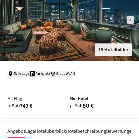
15 Hotelbilder
Tolle Lage
Parkplatz
Gratis WLAN
Mit Flug
Nur Hotel
80 €
749 €
ab
ab
p. P.
p. P.
Angebot
Lage
Hotelüberblick
Hotelbeschreibung
Bewertungen