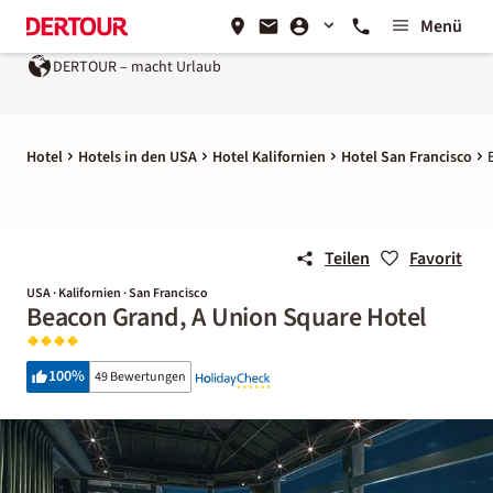
Menü
DERTOUR – macht Urlaub
Ein Unternehmen der
REWE Gro
Hotel
Hotels in den USA
Hotel Kalifornien
Hotel San Francisco
Teilen
Favorit
USA · Kalifornien · San Francisco
Beacon Grand, A Union Square Hotel
100
%
49 Bewertungen