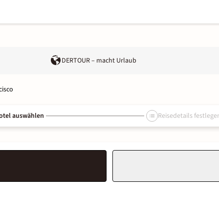
DERTOUR – macht Urlaub
cisco
otel auswählen
Reisedetails festlege