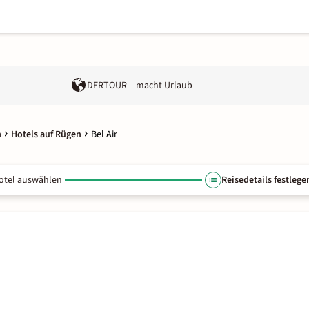
DERTOUR – macht Urlaub
n
Hotels auf Rügen
Bel Air
otel auswählen
Reisedetails festlege