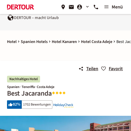
Menü
OUR – macht Urlaub
Ein Unternehmen der
REWE Group
Hotel
Spanien Hotels
Hotel Kanaren
Hotel Costa Adeje
Best Ja
Teilen
Favorit
Nachhaltiges Hotel
Spanien · Teneriffa · Costa Adeje
Best Jacaranda
82
%
1702 Bewertungen