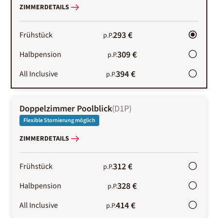
ZIMMERDETAILS
293 €
Frühstück
p.P.
309 €
Halbpension
p.P.
394 €
All Inclusive
p.P.
Doppelzimmer Poolblick
(
D1P
)
Flexible Stornierung möglich
ZIMMERDETAILS
312 €
Frühstück
p.P.
328 €
Halbpension
p.P.
414 €
All Inclusive
p.P.