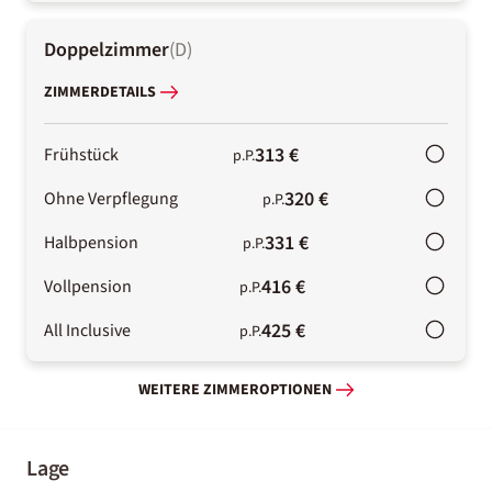
Doppelzimmer
(
D
)
ZIMMERDETAILS
313 €
Frühstück
p.P.
320 €
Ohne Verpflegung
p.P.
331 €
Halbpension
p.P.
416 €
Vollpension
p.P.
425 €
All Inclusive
p.P.
WEITERE ZIMMEROPTIONEN
Lage