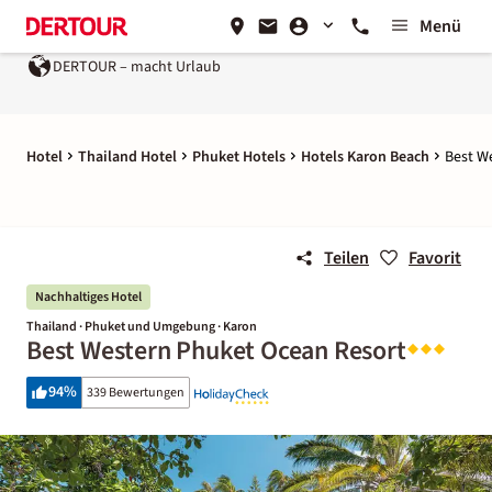
Menü
DERTOUR – macht Urlaub
Hotel
Thailand Hotel
Phuket Hotels
Hotels Karon Beach
Best W
Teilen
Favorit
Nachhaltiges Hotel
Thailand · Phuket und Umgebung · Karon
Best Western Phuket Ocean Resort
94
%
339 Bewertungen