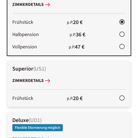
ZIMMERDETAILS
20 €
Frühstück
p.P.
36 €
Halbpension
p.P.
47 €
Vollpension
p.P.
Superior
(
US1
)
ZIMMERDETAILS
20 €
Frühstück
p.P.
Deluxe
(
UD1
)
Flexible Stornierung möglich