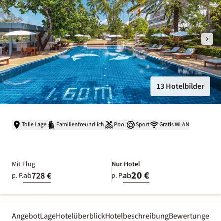
13 Hotelbilder
Tolle Lage
Familienfreundlich
Pool
Sport
Gratis WLAN
Mit Flug
Nur Hotel
20 €
728 €
ab
ab
p. P.
p. P.
Angebot
Lage
Hotelüberblick
Hotelbeschreibung
Bewertungen