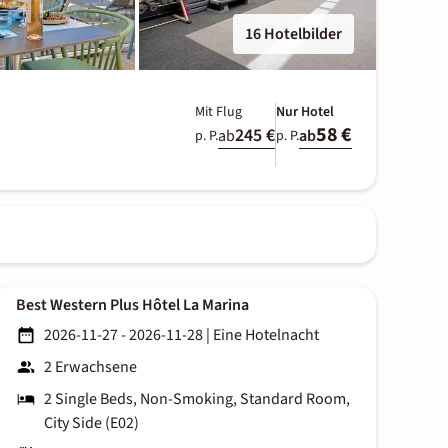
16 Hotelbilder
Mit Flug
Nur Hotel
58 €
245 €
ab
ab
p. P.
p. P.
Best Western Plus Hôtel La Marina
2026-11-27 - 2026-11-28
|
Eine Hotelnacht
2 Erwachsene
2 Single Beds, Non-Smoking, Standard Room,
City Side (E02)