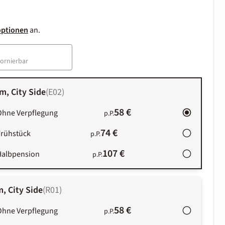
optionen
an.
tornierbar
m, City Side
(
E02
)
58 €
Ohne Verpflegung
p.P.
74 €
Frühstück
p.P.
107 €
Halbpension
p.P.
, City Side
(
R01
)
58 €
Ohne Verpflegung
p.P.