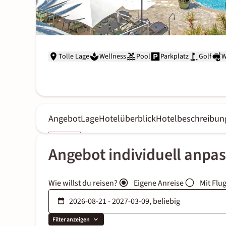
Tolle Lage
Wellness
Pool
Parkplatz
Golf
W
Angebot
Lage
Hotelüberblick
Hotelbeschreibun
Angebot individuell anpa
Wie willst du reisen?
Eigene Anreise
Mit Flu
Filter anzeigen