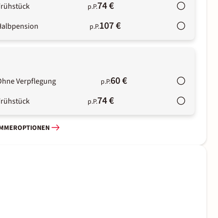
74 €
Frühstück
p.P.
107 €
Halbpension
p.P.
60 €
Ohne Verpflegung
p.P.
74 €
Frühstück
p.P.
IMMEROPTIONEN