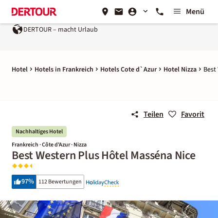
Menü
DERTOUR – macht Urlaub
Hotel
Hotels in Frankreich
Hotels Cote d`Azur
Hotel Nizza
Best
Teilen
Favorit
Nachhaltiges Hotel
Frankreich · Côte d'Azur · Nizza
Best Western Plus Hôtel Masséna Nice
97
%
112 Bewertungen