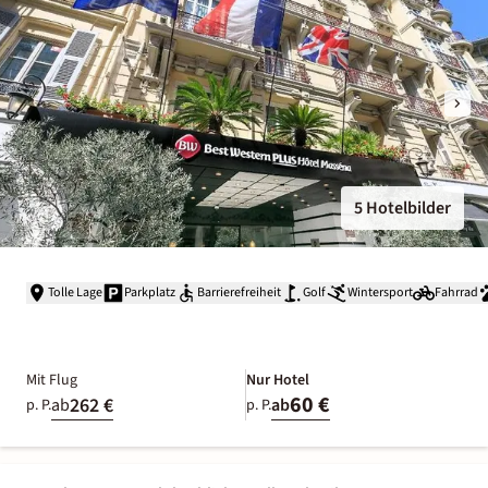
5 Hotelbilder
Tolle Lage
Parkplatz
Barrierefreiheit
Golf
Wintersport
Fahrrad
Mit Flug
Nur Hotel
60 €
262 €
ab
ab
p. P.
p. P.