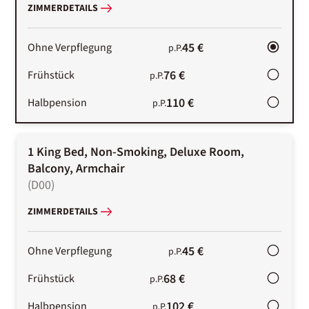
ZIMMERDETAILS
45 €
Ohne Verpflegung
p.P.
76 €
Frühstück
p.P.
110 €
Halbpension
p.P.
1 King Bed, Non-Smoking, Deluxe Room,
Balcony, Armchair
(
D00
)
ZIMMERDETAILS
45 €
Ohne Verpflegung
p.P.
68 €
Frühstück
p.P.
102 €
Halbpension
p.P.