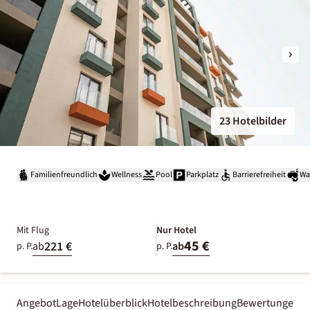
23 Hotelbilder
Familienfreundlich
Wellness
Pool
Parkplatz
Barrierefreiheit
Wa
Mit Flug
Nur Hotel
45 €
221 €
ab
ab
p. P.
p. P.
Angebot
Lage
Hotelüberblick
Hotelbeschreibung
Bewertungen