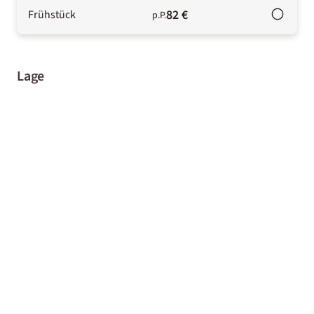
82 €
Frühstück
p.P.
Lage