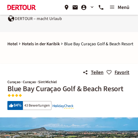
Menü
DERTOUR – macht Urlaub
Ein Unternehmen der
REWE Group
Hotel
Hotels in der Karibik
Blue Bay Curaçao Golf & Beach Resort
Teilen
Favorit
Curaçao · Curaçao · Sint Michiel
Blue Bay Curaçao Golf & Beach Resort
84
%
43 Bewertungen