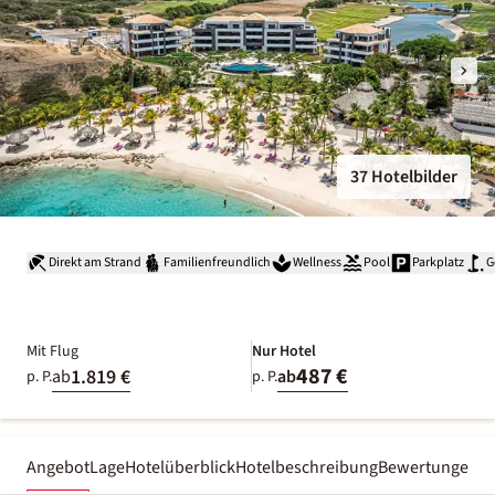
37 Hotelbilder
Direkt am Strand
Familienfreundlich
Wellness
Pool
Parkplatz
G
Mit Flug
Nur Hotel
487 €
1.819 €
ab
ab
p. P.
p. P.
Angebot
Lage
Hotelüberblick
Hotelbeschreibung
Bewertungen