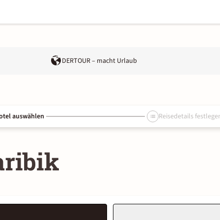
DERTOUR – macht Urlaub
otel auswählen
Reisedetails festlege
aribik