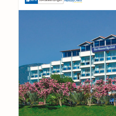
96
%
994 Bewertungen