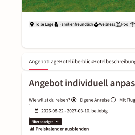
Tolle Lage
Familienfreundlich
Wellness
Pool
Angebot
Lage
Hotelüberblick
Hotelbeschreibun
Angebot individuell anpa
Wie willst du reisen?
Eigene Anreise
Mit Flu
Filter anzeigen
Preiskalender ausblenden