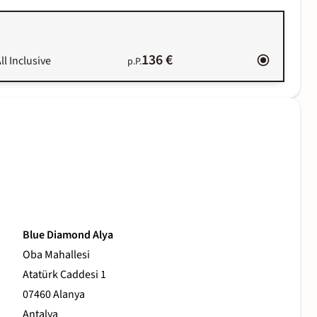
136 €
ll Inclusive
p.P.
Blue Diamond Alya
Oba Mahallesi
Atatürk Caddesi 1
07460 Alanya
Antalya