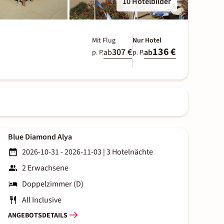
10 Hotelbilder
Mit Flug
Nur Hotel
136 €
307 €
ab
ab
p. P.
p. P.
Blue Diamond Alya
2026-10-31 - 2026-11-03
|
3 Hotelnächte
2 Erwachsene
Doppelzimmer (D)
All Inclusive
ANGEBOTSDETAILS