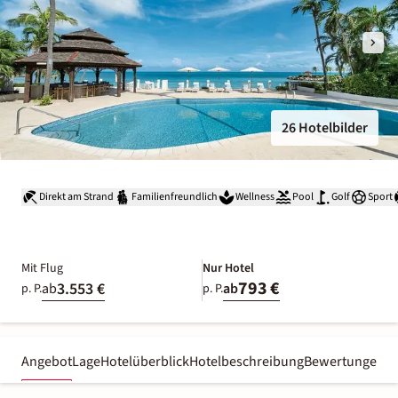
26 Hotelbilder
Direkt am Strand
Familienfreundlich
Wellness
Pool
Golf
Sport
Mit Flug
Nur Hotel
793 €
3.553 €
ab
ab
p. P.
p. P.
Angebot
Lage
Hotelüberblick
Hotelbeschreibung
Bewertungen