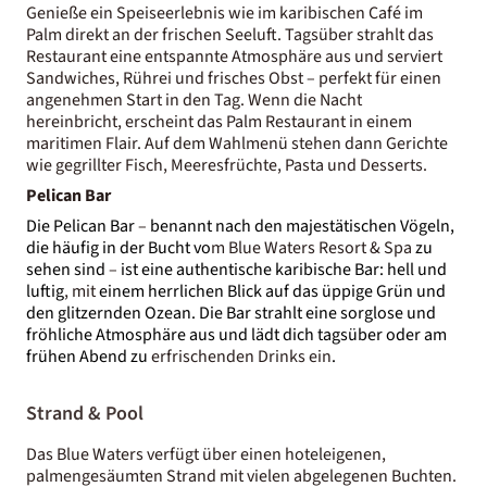
Genieße ein Speiseerlebnis wie im karibischen Café im
Palm direkt an der frischen Seeluft. Tagsüber strahlt das
Restaurant eine entspannte Atmosphäre aus und serviert
Sandwiches, Rührei und frisches Obst – perfekt für einen
angenehmen Start in den Tag. Wenn die Nacht
hereinbricht, erscheint das Palm Restaurant in einem
maritimen Flair. Auf dem Wahlmenü stehen dann Gerichte
wie gegrillter Fisch, Meeresfrüchte, Pasta und Desserts.
Pelican Bar
Die Pelican Bar
–
benannt nach den majestätischen Vögeln,
die häufig in der Bucht vo
m
Blue Waters Resort & Spa
zu
sehen sind
–
ist eine authentische karibische Bar: hell und
luftig
, mit
einem herrlichen Blick auf das üppige Grün und
den glitzernden Ozean. Die Bar strahlt eine
sorglose und
fröhliche Atmosphäre aus und lädt dich tagsüber oder am
frühen Abend zu
erfrischenden Drinks ein
.
Strand & Pool
Das Blue Waters verfügt über einen hoteleigenen,
palmengesäumten Strand mit vielen abgelegenen Buchten.