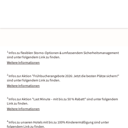
1
Infos zu flexiblen Storno-Optionen & umfassendem Sicherheitsmanagement
sind unter folgendem Link zu finden.
Weitere Informationen
2
Infos zur Aktion "Frühbucherangebote 2026: Jetzt die besten Plätze sichern!"
sind unter folgendem Link zu finden.
Weitere Informationen
3
Infos zur Aktion "Last Minute – mit bis zu 50 % Rabatt" sind unter folgendem
Link zu finden.
Weitere Informationen
4
Infos zu unseren Hotels mit bis zu 100% Kinderermäßigung sind unter
folgendem Link zu finden.