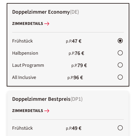
Doppelzimmer Economy
(
DE
)
ZIMMERDETAILS
47 €
Frühstück
p.P.
76 €
Halbpension
p.P.
79 €
Laut Programm
p.P.
96 €
All Inclusive
p.P.
Doppelzimmer Bestpreis
(
DP1
)
ZIMMERDETAILS
49 €
Frühstück
p.P.