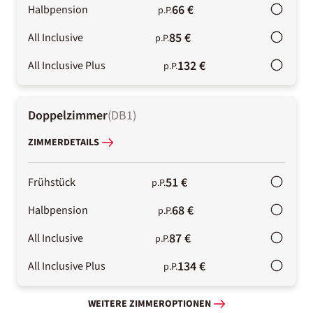
66 €
Halbpension
p.P.
85 €
All Inclusive
p.P.
132 €
All Inclusive Plus
p.P.
Doppelzimmer
(
DB1
)
ZIMMERDETAILS
51 €
Frühstück
p.P.
68 €
Halbpension
p.P.
87 €
All Inclusive
p.P.
134 €
All Inclusive Plus
p.P.
WEITERE ZIMMEROPTIONEN