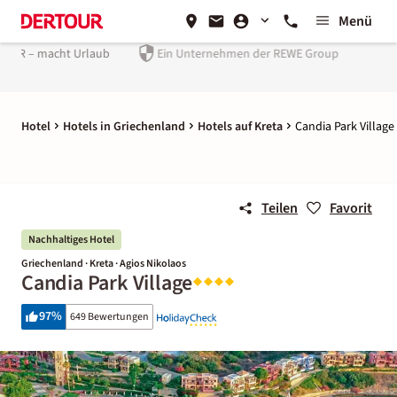
Menü
laub
Ein Unternehmen der
REWE Group
Hotel
Hotels in Griechenland
Hotels auf Kreta
Candia Park Village
Teilen
Favorit
Nachhaltiges Hotel
Griechenland · Kreta · Agios Nikolaos
Candia Park Village
97
%
649 Bewertungen