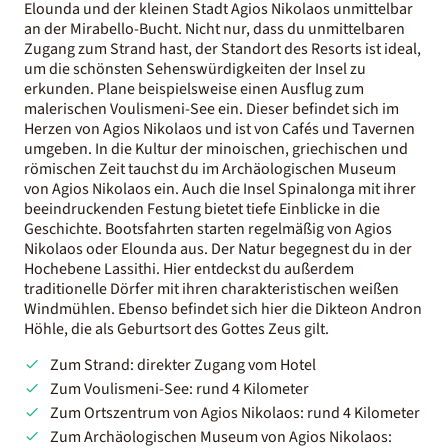
Elounda und der kleinen Stadt Agios Nikolaos unmittelbar
an der Mirabello-Bucht. Nicht nur, dass du unmittelbaren
Zugang zum Strand hast, der Standort des Resorts ist ideal,
um die schönsten Sehenswürdigkeiten der Insel zu
erkunden. Plane beispielsweise einen Ausflug zum
malerischen Voulismeni-See ein. Dieser befindet sich im
Herzen von Agios Nikolaos und ist von Cafés und Tavernen
umgeben. In die Kultur der minoischen, griechischen und
römischen Zeit tauchst du im Archäologischen Museum
von Agios Nikolaos ein. Auch die Insel Spinalonga mit ihrer
beeindruckenden Festung bietet tiefe Einblicke in die
Geschichte. Bootsfahrten starten regelmäßig von Agios
Nikolaos oder Elounda aus. Der Natur begegnest du in der
Hochebene Lassithi. Hier entdeckst du außerdem
traditionelle Dörfer mit ihren charakteristischen weißen
Windmühlen. Ebenso befindet sich hier die Dikteon Andron
Höhle, die als Geburtsort des Gottes Zeus gilt.
Zum Strand: direkter Zugang vom Hotel
Zum Voulismeni-See: rund 4 Kilometer
Zum Ortszentrum von Agios Nikolaos: rund 4 Kilometer
Zum Archäologischen Museum von Agios Nikolaos: