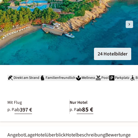
24 Hotelbilder
Direkt am Strand
Familienfreundlich
Wellness
Pool
Parkplatz
B
Mit Flug
Nur Hotel
85 €
397 €
ab
ab
p. P.
p. P.
Angebot
Lage
Hotelüberblick
Hotelbeschreibung
Bewertungen